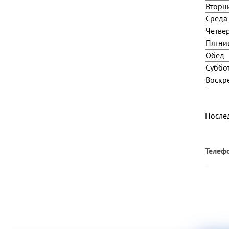
Вторн
Среда
Четве
Пятни
Обед
Суббо
Воскр
Послед
Телеф