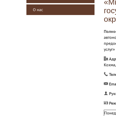
«М
гос
О нас
окр
Полно
автон
предо
услуг»
Адр
Кохма,
Тел
Ema
Рук
Реж
Понед