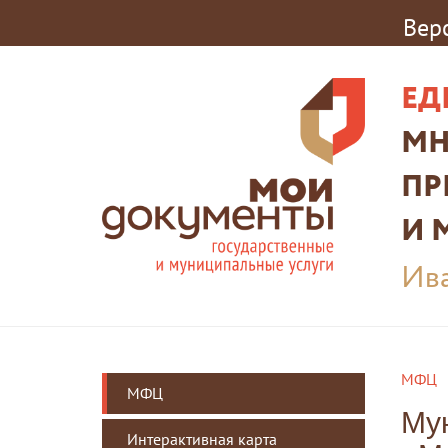
Вер
ЕД
МН
ПР
И 
Ива
МФЦ
МФЦ
Му
Интерактивная карта