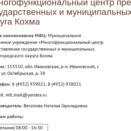
ногофункциональный центр пре
ударственных и муниципальных 
уга Кохма
е наименование МФЦ:
Муниципальное
омное учреждение «Многофункциональный центр
ставления государственных и муниципальных
 городского округа Кохма
ес:
153510, обл. Ивановская, р-н. Ивановский, г.
 ул. Октябрьская, д. 38
ефон:
8 (4932) 939021, 8 (4932) 938021
il:
mfc.mail@yandex.ru
оводитель:
Веселова Наталья Гарольдовна
им работы:
ельник
08:00 - 16:30