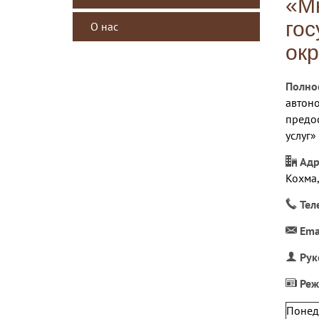
«М
гос
О нас
окр
Полно
автон
предо
услуг»
Адр
Кохма,
Тел
Ema
Рук
Реж
Понед