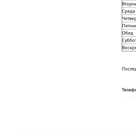
Вторн
Среда
Четве
Пятни
Обед
Суббо
Воскр
Послед
Телеф