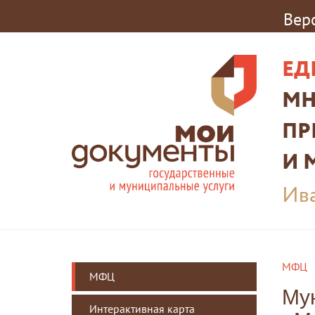
Вер
ЕД
МН
ПР
И 
Ива
МФЦ
МФЦ
Му
Интерактивная карта