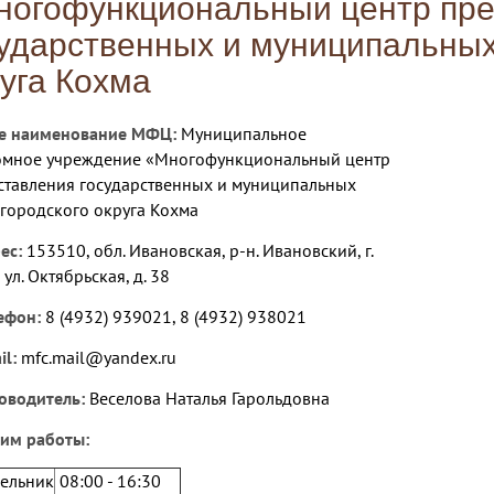
ногофункциональный центр пре
ударственных и муниципальных 
уга Кохма
е наименование МФЦ:
Муниципальное
омное учреждение «Многофункциональный центр
ставления государственных и муниципальных
 городского округа Кохма
ес:
153510, обл. Ивановская, р-н. Ивановский, г.
 ул. Октябрьская, д. 38
ефон:
8 (4932) 939021, 8 (4932) 938021
il:
mfc.mail@yandex.ru
оводитель:
Веселова Наталья Гарольдовна
им работы:
ельник
08:00 - 16:30